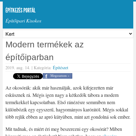
ÉPÍTKEZÉS PORTÁL
Építőipari Kisokos
Modern termékek az
építőiparban
2019. aug. 14. |
Kategória:
Építészet
Megosztom »
Az okosórák: akik már használják, azok kifejezetten már
esküsznek rá. Mégis igen nagy a kétkedők tábora a modern
termékekkel kapcsolatban. Első ránézésre semmiben nem
különbözik egy egyszerű, hagyományos karórától. Mégis sokkal
több rejlik ebben az apró kütyüben, mint azt gondolná sok ember.
Mit tudnak, és miért éri meg beszerezni egy okosórát? Miben