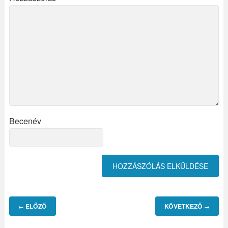
Becenév
ELŐZŐ
KÖVETKEZŐ
←
→