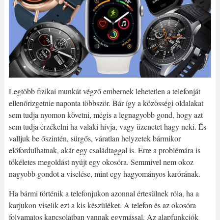
Legtöbb fizikai munkát végző embernek lehetetlen a telefonját
ellenőrizgetnie naponta többször. Bár így a közösségi oldalakat
sem tudja nyomon követni, mégis a legnagyobb gond, hogy azt
sem tudja érzékelni ha valaki hívja, vagy üzenetet hagy neki. És
valljuk be őszintén, sürgős, váratlan helyzetek bármikor
előfordulhatnak, akár egy családtaggal is. Erre a problémára is
tökéletes megoldást nyújt egy okosóra. Semmivel nem okoz
nagyobb gondot a viselése, mint egy hagyományos karórának.
Ha bármi történik a telefonjukon azonnal értesülnek róla, ha a
karjukon viselik ezt a kis készüléket. A telefon és az okosóra
folyamatos kapcsolatban vannak egymással. Az alapfunkciók