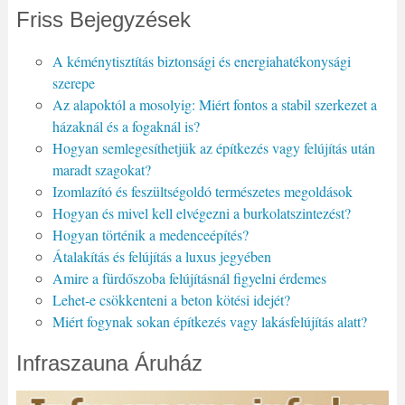
Friss Bejegyzések
A kéménytisztítás biztonsági és energiahatékonysági
szerepe
Az alapoktól a mosolyig: Miért fontos a stabil szerkezet a
házaknál és a fogaknál is?
Hogyan semlegesíthetjük az építkezés vagy felújítás után
maradt szagokat?
Izomlazító és feszültségoldó természetes megoldások
Hogyan és mivel kell elvégezni a burkolatszintezést?
Hogyan történik a medenceépítés?
Átalakítás és felújítás a luxus jegyében
Amire a fürdőszoba felújításnál figyelni érdemes
Lehet-e csökkenteni a beton kötési idejét?
Miért fogynak sokan építkezés vagy lakásfelújítás alatt?
Infraszauna Áruház