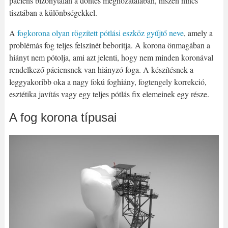
páciens bizonytalan a döntés meghozatalában, hiszen nincs
tisztában a különbségekkel.
A
fogkorona olyan rögzített pótlási eszköz gyűjtő neve
, amely a
problémás fog teljes felszínét beborítja. A korona önmagában a
hiányt nem pótolja, ami azt jelenti, hogy nem minden koronával
rendelkező páciensnek van hiányzó foga. A készítésnek a
leggyakoribb oka a nagy fokú foghiány, fogtengely korrekció,
esztétika javítás vagy egy teljes pótlás fix elemeinek egy része.
A fog korona típusai