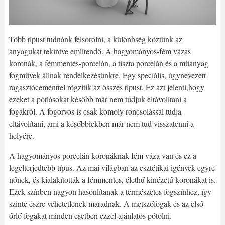
Több típust tudnánk felsorolni, a különbség köztünk az
anyagukat tekintve említendő. A hagyományos-fém vázas
koronák, a fémmentes-porcelán, a tiszta porcelán és a műanyag
fogművek állnak rendelkezésünkre. Egy speciális, úgynevezett
ragasztócementtel rögzítik az összes típust. Ez azt jelenti,hogy
ezeket a pótlásokat később már nem tudjuk eltávolítani a
fogakról. A fogorvos is csak komoly roncsolással tudja
eltávolítani, ami a későbbiekben már nem tud visszatenni a
helyére.
A hagyományos porcelán koronáknak fém váza van és ez a
legelterjedtebb típus. Az mai világban az esztétikai igények egyre
nőnek, és kialakították a fémmentes, élethű kinézetű koronákat is.
Ezek színben nagyon hasonlítanak a természetes fogszínhez, így
szinte észre vehetetlenek maradnak. A metszőfogak és az első
őrlő fogakat minden esetben ezzel ajánlatos pótolni.