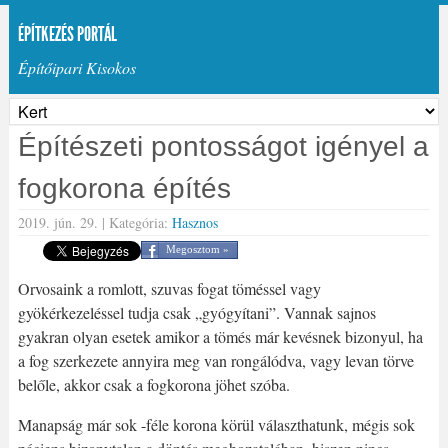
ÉPÍTKEZÉS PORTÁL
Építőipari Kisokos
Építészeti pontosságot igényel a
fogkorona építés
2019. jún. 29. |
Kategória:
Hasznos
Megosztom »
Orvosaink a romlott, szuvas fogat töméssel vagy
gyökérkezeléssel tudja csak „gyógyítani”. Vannak sajnos
gyakran olyan esetek amikor a tömés már kevésnek bizonyul, ha
a fog szerkezete annyira meg van rongálódva, vagy levan törve
belőle, akkor csak a fogkorona jöhet szóba.
Manapság már sok -féle korona körül választhatunk, mégis sok