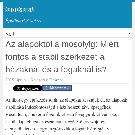
ÉPÍTKEZÉS PORTÁL
Építőipari Kisokos
Az alapoktól a mosolyig: Miért
fontos a stabil szerkezet a
házaknál és a fogaknál is?
2025. ápr. 6. |
Kategória:
Hasznos
Megosztom »
Amikor egy építkezés során az alapokat készítjük el, az alapozás
stabilitása kulcsfontosságú a ház hosszú távú épségéhez.
Hasonlóan, amikor a fogainkról és a fogágyunkról van szó, a
stabil alap, ebben az eseteben az egészséges szájüreg,
elengedhetetlen, hogy megőrizzük a fogaink épségét és