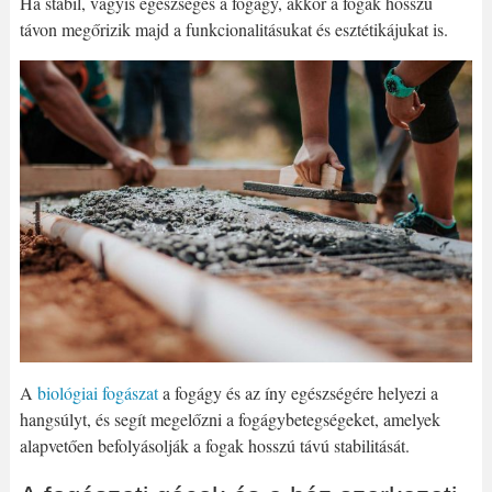
Ha stabil, vagyis egészséges a fogágy, akkor a fogak hosszú
távon megőrizik majd a funkcionalitásukat és esztétikájukat is.
A
biológiai fogászat
a fogágy és az íny egészségére helyezi a
hangsúlyt, és segít megelőzni a fogágybetegségeket, amelyek
alapvetően befolyásolják a fogak hosszú távú stabilitását.