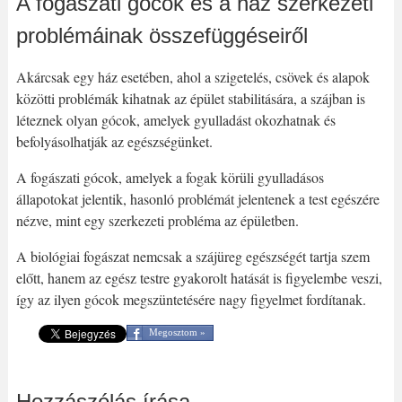
A fogászati gócok és a ház szerkezeti
problémáinak összefüggéseiről
Akárcsak egy ház esetében, ahol a szigetelés, csövek és alapok
közötti problémák kihatnak az épület stabilitására, a szájban is
léteznek olyan gócok, amelyek gyulladást okozhatnak és
befolyásolhatják az egészségünket.
A fogászati gócok, amelyek a fogak körüli gyulladásos
állapotokat jelentik, hasonló problémát jelentenek a test egészére
nézve, mint egy szerkezeti probléma az épületben.
A biológiai fogászat nemcsak a szájüreg egészségét tartja szem
előtt, hanem az egész testre gyakorolt hatását is figyelembe veszi,
így az ilyen gócok megszüntetésére nagy figyelmet fordítanak.
Megosztom »
Hozzászólás írása