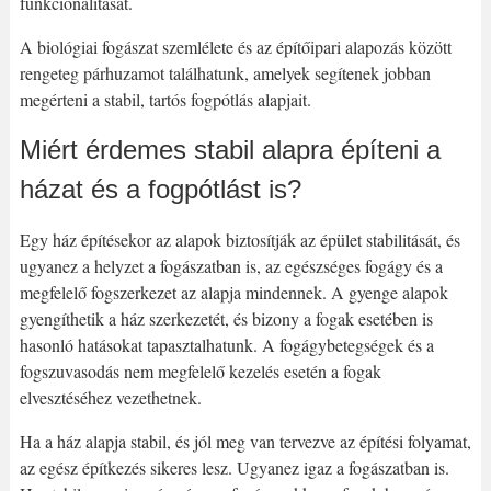
funkcionalitását.
A biológiai fogászat szemlélete és az építőipari alapozás között
rengeteg párhuzamot találhatunk, amelyek segítenek jobban
megérteni a stabil, tartós fogpótlás alapjait.
Miért érdemes stabil alapra építeni a
házat és a fogpótlást is?
Egy ház építésekor az alapok biztosítják az épület stabilitását, és
ugyanez a helyzet a fogászatban is, az egészséges fogágy és a
megfelelő fogszerkezet az alapja mindennek. A gyenge alapok
gyengíthetik a ház szerkezetét, és bizony a fogak esetében is
hasonló hatásokat tapasztalhatunk. A fogágybetegségek és a
fogszuvasodás nem megfelelő kezelés esetén a fogak
elvesztéséhez vezethetnek.
Ha a ház alapja stabil, és jól meg van tervezve az építési folyamat,
az egész építkezés sikeres lesz. Ugyanez igaz a fogászatban is.