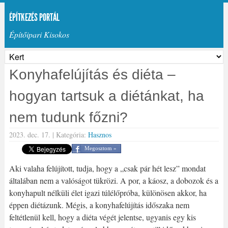
ÉPÍTKEZÉS PORTÁL
Építőipari Kisokos
Konyhafelújítás és diéta –
hogyan tartsuk a diétánkat, ha
nem tudunk főzni?
2023. dec. 17. |
Kategória:
Hasznos
Megosztom »
Aki valaha felújított, tudja, hogy a „csak pár hét lesz” mondat
általában nem a valóságot tükrözi. A por, a káosz, a dobozok és a
konyhapult nélküli élet igazi túlélőpróba, különösen akkor, ha
éppen diétázunk. Mégis, a konyhafelújítás időszaka nem
feltétlenül kell, hogy a diéta végét jelentse, ugyanis egy kis