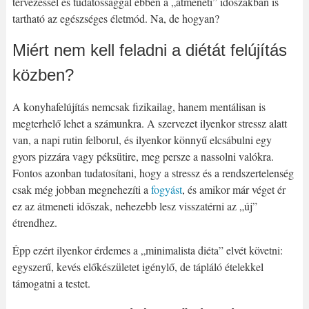
tervezéssel és tudatossággal ebben a „átmeneti” időszakban is
tartható az egészséges életmód. Na, de hogyan?
Miért nem kell feladni a diétát felújítás
közben?
A konyhafelújítás nemcsak fizikailag, hanem mentálisan is
megterhelő lehet a számunkra. A szervezet ilyenkor stressz alatt
van, a napi rutin felborul, és ilyenkor könnyű elcsábulni egy
gyors pizzára vagy péksütire, meg persze a nassolni valókra.
Fontos azonban tudatosítani, hogy a stressz és a rendszertelenség
csak még jobban megnehezíti a
fogyást
, és amikor már véget ér
ez az átmeneti időszak, nehezebb lesz visszatérni az „új”
étrendhez.
Épp ezért ilyenkor érdemes a „minimalista diéta” elvét követni:
egyszerű, kevés előkészületet igénylő, de tápláló ételekkel
támogatni a testet.