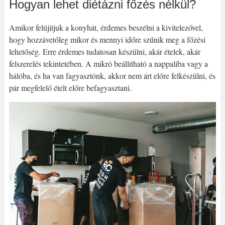
Hogyan lehet diétázni főzés nélkül?
Amikor felújítjuk a konyhát, érdemes beszélni a kivitelezővel,
hogy hozzávetőleg mikor és mennyi időre szűnik meg a főzési
lehetőség. Erre érdemes tudatosan készülni, akár ételek, akár
felszerelés tekintetében. A mikró beállítható a nappaliba vagy a
hálóba, és ha van fagyasztónk, akkor nem árt előre felkészülni, és
pár megfelelő ételt előre befagyasztani.