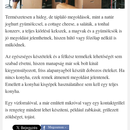
Természetesen a hideg, de tápláló megoldások, mint a natúr
joghurt gyümölccsel, a cottage cheese, a saláták, a tonhal
konzerv, a teljes kiőrlésű kekszek, a magvak és a gyümölcsök is
jó megoldást jelenthetnek, hiszen hűtő vagy főzőlap nélkül is
működnek.
Az egészséges készételek és a félkész termékek lehetőségét sem
szabad elvetni, hiszen manapság már sok bolt kínál
kiegyensúlyozott, friss alapanyagból készült dobozos ételeket. Ha
nincs konyha, ezek remek átmeneti megoldást jelentenek.
Emellett a konyhai kisgépek használatához sem kell egy teljes
konyha.
Egy vízforralóval, a már említett mikróval vagy egy kontaktgrillel
is rengeteg mindent lehet készíteni, például zabkását, grillezett
zöldséget, tojást.
Megosztom »