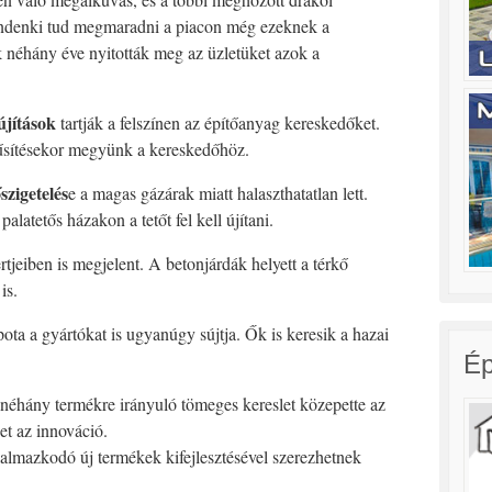
indenki tud megmaradni a piacon még ezeknek a
 néhány éve nyitották meg az üzletüket azok a
lújítások
tartják a felszínen az építőanyag kereskedőket.
rűsítésekor megyünk a kereskedőhöz.
szigetelés
e a magas gázárak miatt halaszthatatlan lett.
latetős házakon a tetőt fel kell újítani.
rtjeiben is megjelent. A betonjárdák helyett a térkő
is.
ota a gyártókat is ugyanúgy sújtja. Ők is keresik a hazai
Ép
 néhány termékre irányuló tömeges kereslet közepette az
et az innováció.
lmazkodó új termékek kifejlesztésével szerezhetnek