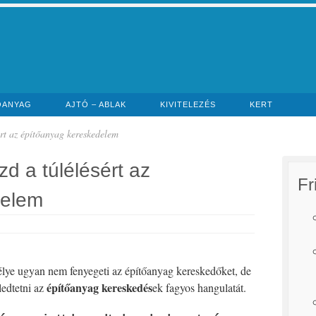
ŐANYAG
AJTÓ – ABLAK
KIVITELEZÉS
KERT
ért az építőanyag kereskedelem
d a túlélésért az
Fr
delem
élye ugyan nem fenyegeti az építőanyag kereskedőket, de
építőanyag kereskedés
ledtetni az
ek fagyos hangulatát.