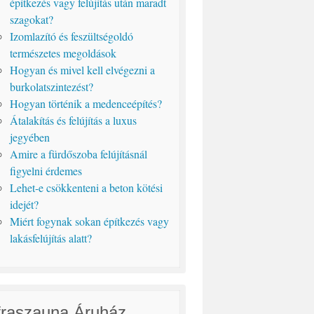
építkezés vagy felújítás után maradt
szagokat?
Izomlazító és feszültségoldó
természetes megoldások
Hogyan és mivel kell elvégezni a
burkolatszintezést?
Hogyan történik a medenceépítés?
Átalakítás és felújítás a luxus
jegyében
Amire a fürdőszoba felújításnál
figyelni érdemes
Lehet-e csökkenteni a beton kötési
idejét?
Miért fogynak sokan építkezés vagy
lakásfelújítás alatt?
fraszauna Áruház