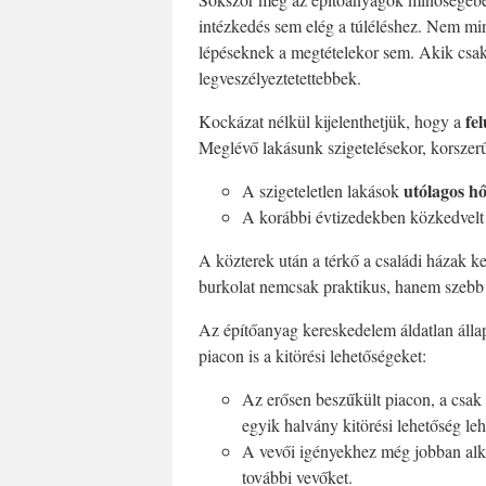
intézkedés sem elég a túléléshez. Nem m
lépéseknek a megtételekor sem. Akik csak
legveszélyeztetettebbek.
fe
Kockázat nélkül kijelenthetjük, hogy a
Meglévő lakásunk szigetelésekor, korsze
utólagos hő
A szigeteletlen lakások
A korábbi évtizedekben közkedvelt pa
A közterek után a térkő a családi házak ke
burkolat nemcsak praktikus, hanem szebb 
Az építőanyag kereskedelem áldatlan állap
piacon is a kitörési lehetőségeket:
Az erősen beszűkült piacon, a csak
egyik halvány kitörési lehetőség leh
A vevői igényekhez még jobban alka
további vevőket.