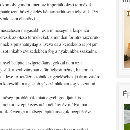
nt komoly gondot, mert az importált olcsó termékek
tározott hőszigetelés kétharmadát sem teljesítik. Ezt
senki sem ellenőrzi.
rmészetesen magasabb, és a minőséget a kispénzű
resik az olcsó termékeket, a minden forintra rászoruló
nnek a pillanatnyilag a „vevő és a kereskedő is jól jár”
n, sőt inkább évtizedekben fog a nyakunkba szakadni.
ménnyel beépített szigetelőanyagokkal nem az a
sítik a szabványban előírt teljesítményt, hanem az,
 a leve. A tetőtéri szobák szigeteléséhez jó áron vásárolt
n keresztüli magasabb gázszámlákban fog visszaütni.
Ép
minőségi problémák miatt egyéb gondjaink is
, amikor az építkezés után néhány év múlva már a
koznunk. Gyenge minőségű építőanyagok beépítésével
.
 való megalkuvás, és a többi meghozott drákói