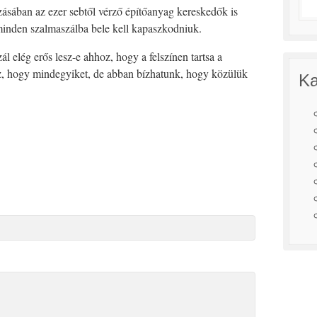
sában az ezer sebtől vérző építőanyag kereskedők is
minden szalmaszálba bele kell kapaszkodniuk.
l elég erős lesz-e ahhoz, hogy a felszínen tartsa a
z, hogy mindegyiket, de abban bízhatunk, hogy közülük
Ka