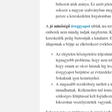
behozott áruk aránya. Ez azért jele
sokszor a magyar szabványban megha
persze a kereskedelmi forgalomban 
jó minőségű
üveggyapot
A
táblák ára te
emberek nem mindig tudják megfizetni. Ke
kereskedők pedig biztosítják a kínálatot. E
állapotnak a böjtje az elkövetkező évekbe
Az elégtelen hőszigetelési teljesít
legnagyobb probléma, hogy nem telje
hogy emiatt az olcsó húsnak híg lesz
üveggyapot beépítése az évtizedeke
Sokaknak igen keményeket.
A magasabb rezsiköltség mellett a 
támadhatnak. Kellemetlen tud lenni
szükséges felújítással kell foglal
fokozottan veszélyeztettek vagyunk
Sokszor még az építőanyagok minőségében