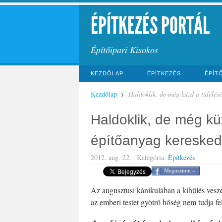
ÉPÍTKEZÉS PORTÁL
Építőipari Kisokos
KEZDŐLAP
ÉPÍTKEZÉS
ÉPÍT
Kezdőlap
Haldoklik, de még küzd a túlélés
Haldoklik, de még küz
építőanyag kereske
2012. aug. 22. |
Kategória:
Építkezés
Megosztom »
Az augusztusi kánikulában a kihűlés vesz
az emberi testet gyötrő hőség nem tudja fe