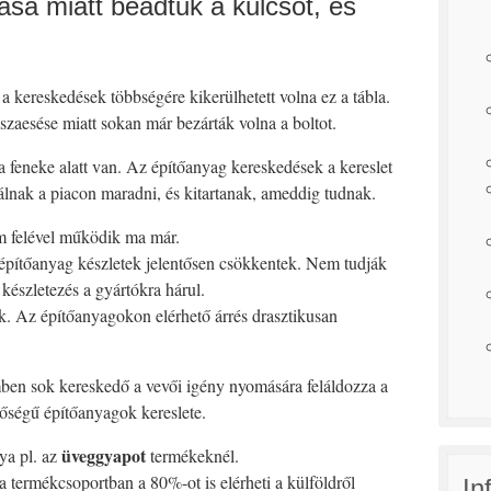
ása miatt beadtuk a kulcsot, és
a kereskedések többségére kikerülhetett volna ez a tábla.
zaesése miatt sokan már bezárták volna a boltot.
feneke alatt van. Az építőanyag kereskedések a kereslet
álnak a piacon maradni, és kitartanak, ameddig tudnak.
ám felével működik ma már.
 építőanyag készletek jelentősen csökkentek. Nem tudják
 készletezés a gyártókra hárul.
k. Az építőanyagokon elérhető árrés drasztikusan
lemben sok kereskedő a vevői igény nyomására feláldozza a
őségű építőanyagok kereslete.
üveggyapot
ya pl. az
termékeknél.
 termékcsoportban a 80%-ot is elérheti a külföldről
In