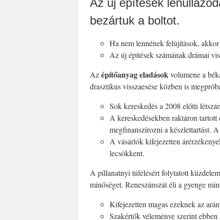
Az új építések lenullázód
bezártuk a boltot.
Ha nem lennének felújítások, akkor 
Az új építések számának drámai viss
építőanyag eladások
Az
volumene a béka 
drasztikus visszaesése közben is megprób
Sok kereskedés a 2008 előtti létsz
A kereskedésekben raktáron tartott
megfinanszírozni a készlettartást. A
A vásárlók kifejezetten árérzékenye
lecsökkent.
A pillanatnyi túlélésért folytatott küzde
minőséget. Reneszánszát éli a gyenge min
Kifejezetten magas ezeknek az arán
Szakértők véleménye szerint ebben a