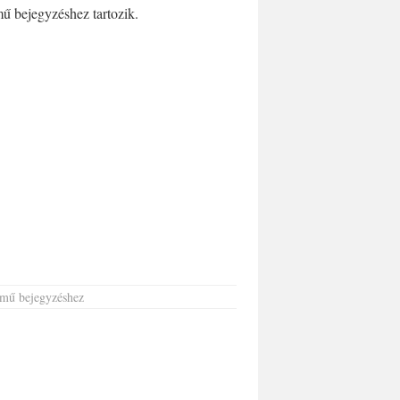
ű bejegyzéshez tartozik.
mű bejegyzéshez