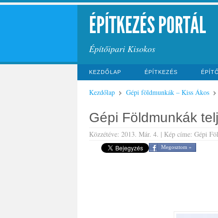
ÉPÍTKEZÉS PORTÁL
Építőipari Kisokos
KEZDŐLAP
ÉPÍTKEZÉS
ÉPÍT
Kezdőlap
Gépi földmunkák – Kiss Ákos
Gépi Földmunkák telj
Közzétéve: 2013. Már. 4. | Kép címe: Gépi Föl
Megosztom »