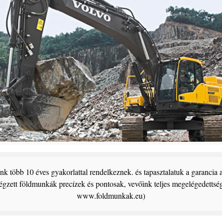
k több 10 éves gyakorlattal rendelkeznek. és tapasztalatuk a garancia 
végzett földmunkák precízek és pontosak, vevőink teljes megelégedettség
www.foldmunkak.eu)