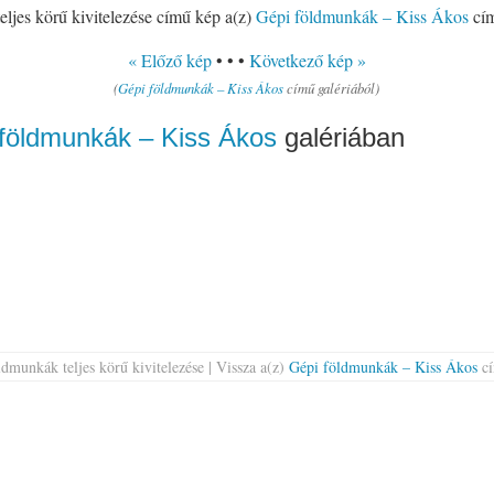
ljes körű kivitelezése című kép a(z)
Gépi földmunkák – Kiss Ákos
cím
« Előző kép
• • •
Következő kép »
(
Gépi földmunkák – Kiss Ákos
című galériából)
földmunkák – Kiss Ákos
galériában
dmunkák teljes körű kivitelezése | Vissza a(z)
Gépi földmunkák – Kiss Ákos
cí