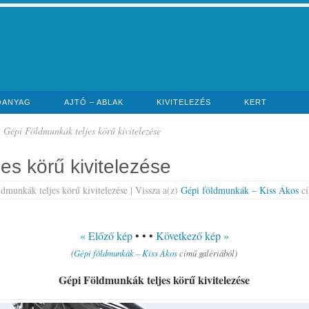
ŐANYAG
AJTÓ – ABLAK
KIVITELEZÉS
KERT
Gépi Földmunkák teljes körű kivitelezése
es körű kivitelezése
dmunkák teljes körű kivitelezése | Vissza a(z)
Gépi földmunkák – Kiss Ákos
cí
« Előző kép
• • •
Következő kép »
(
Gépi földmunkák – Kiss Ákos
című galériából)
Gépi Földmunkák teljes körű kivitelezése