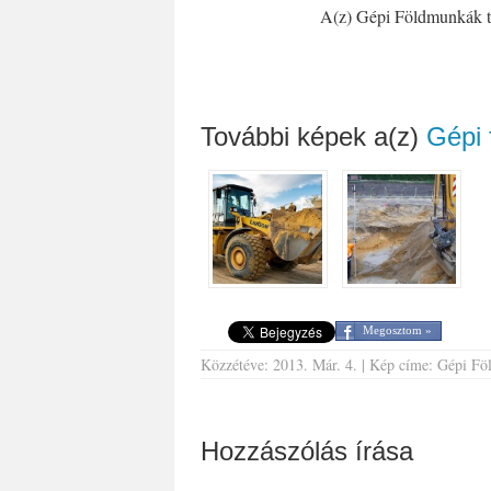
A(z) Gépi Földmunkák te
További képek a(z)
Gépi 
Megosztom »
Közzétéve: 2013. Már. 4. | Kép címe: Gépi Föl
Hozzászólás írása